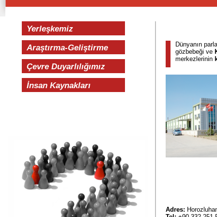
Yerleşkemiz
Dünyanın parla
Araştırma-Geliştirme
gözbebeği ve
merkezlerinin
Çevre Duyarlılığımız
İnsan Kaynakları
Adres:
Horozluha
Tel:
+90 332 251 